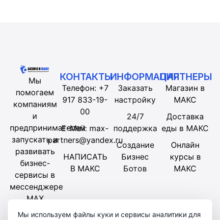
КОНТАКТЫ
ИНФОРМАЦИЯ
ПАРТНЕРЫ
Мы
Телефон: +7
Заказать
Магазин в
помогаем
917 833-19-
настройку
МАКС
компаниям
00
и
24/7
Доставка
предпринимателям
E-Mail: max-
поддержка
еды в МАКС
запускать и
partners@yandex.ru
Создание
Онлайн
развивать
НАПИСАТЬ
Бизнес
курсы в
бизнес-
В МАКС
Ботов
МАКС
сервисы в
мессенджере
MAX
Мы используем файлы куки и сервисы аналитики для