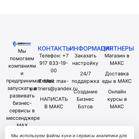
КОНТАКТЫ
ИНФОРМАЦИЯ
ПАРТНЕРЫ
Мы
Телефон: +7
Заказать
Магазин в
помогаем
917 833-19-
настройку
МАКС
компаниям
00
и
24/7
Доставка
предпринимателям
E-Mail: max-
поддержка
еды в МАКС
запускать и
partners@yandex.ru
Создание
Онлайн
развивать
НАПИСАТЬ
Бизнес
курсы в
бизнес-
В МАКС
Ботов
МАКС
сервисы в
мессенджере
MAX
Мы используем файлы куки и сервисы аналитики для