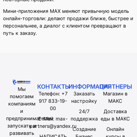
Мини-приложения MAX меняют привычную модель
онлайн-торговли: делают продажи ближе, быстрее и
персональнее, а диалог с клиентом превращают в
путь к заказу.
КОНТАКТЫ
ИНФОРМАЦИЯ
ПАРТНЕРЫ
Мы
Телефон: +7
Заказать
Магазин в
помогаем
917 833-19-
настройку
МАКС
компаниям
00
и
24/7
Доставка
предпринимателям
E-Mail: max-
поддержка
еды в МАКС
запускать и
partners@yandex.ru
Создание
Онлайн
развивать
НАПИСАТЬ
Бизнес
курсы в