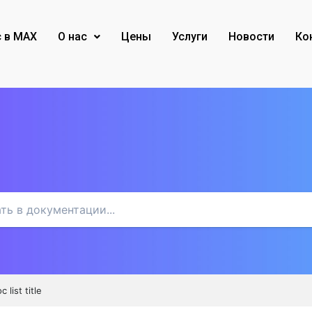
с в MAX
О нас
Цены
Услуги
Новости
Ко
c list title