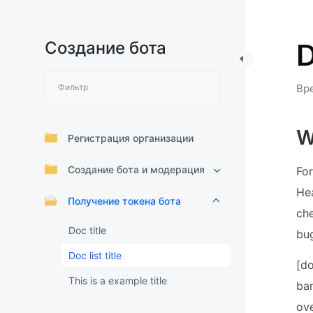
Создание бота
D
Вре
W
Регистрация организации
Создание бота и модерация
For
Hea
Получение токена бота
ch
Doc title
bug
Doc list title
[do
This is a example title
bam
ove