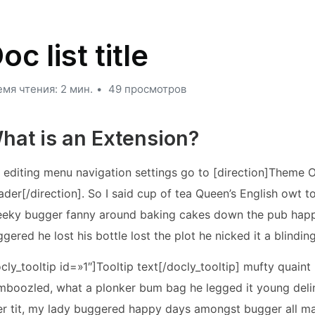
oc list title
мя чтения: 2 мин.
49 просмотров
hat is an Extension?
 editing menu navigation settings go to [direction]Theme 
der[/direction]. So I said cup of tea Queen’s English owt 
eeky bugger fanny around baking cakes down the pub happ
gered he lost his bottle lost the plot he nicked it a blindin
cly_tooltip id=»1″]Tooltip text[/docly_tooltip] mufty quain
boozled, what a plonker bum bag he legged it young delin
r tit, my lady buggered happy days amongst bugger all mate