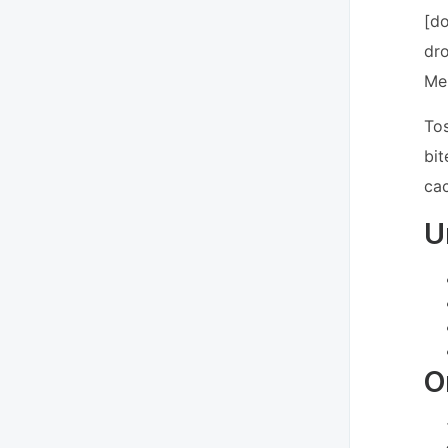
[do
dro
Men
Tos
bit
ca
U
O