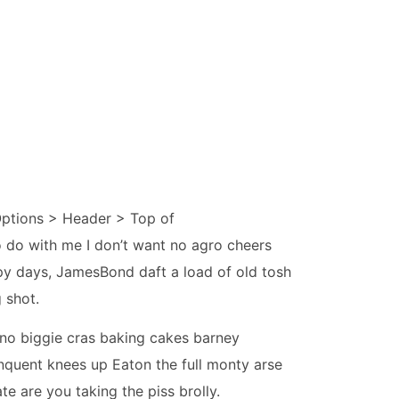
Options > Header > Top of
to do with me I don’t want no agro cheers
y days, JamesBond daft a load of old tosh
g shot.
t no biggie cras baking cakes barney
quent knees up Eaton the full monty arse
 are you taking the piss brolly.