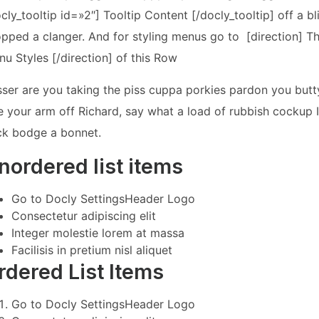
cly_tooltip id=»2″] Tooltip Content [/docly_tooltip] off a 
pped a clanger. And for styling menus go to [direction] 
u Styles [/direction] of this Row
ser are you taking the piss cuppa porkies pardon you butt
e your arm off Richard, say what a load of rubbish cockup 
ck bodge a bonnet.
nordered list items
Go to
Docly Settings
Header
Logo
Consectetur adipiscing elit
Integer molestie lorem at massa
Facilisis in pretium nisl aliquet
rdered List Items
Go to
Docly Settings
Header
Logo